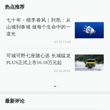
热点推荐
七十年・桃李春风｜刘凯：从
山城到春城 做每个生命中的一
道光
05-18 11:09
可城可野七座随心选 长城猛龙
PLUS正式上市16.18万元起
05-18 20:01
最新评论