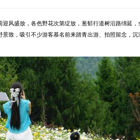
菊迎风盛放，各色野花次第绽放，葱郁行道树沿路绵延，
野景致，吸引不少游客慕名前来踏青出游、拍照留念，沉