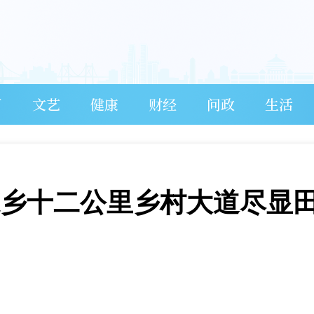
育
文艺
健康
财经
问政
生活
鹿乡十二公里乡村大道尽显