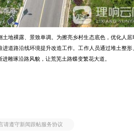
侧土地裸露、景致单调。为擦亮乡村生态底色，优化人居
推进道路沿线环境提升改造工作。工作人员通过堆土整形
渐进雕琢沿路风貌，让荒芜土路蝶变繁花大道。
言请遵守新闻跟帖服务协议