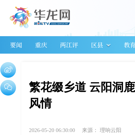
要闻
重庆
两江评
区县
教
繁花缀乡道 云阳洞
风情
2026-05-20 06:30:00
来源：
理响云阳