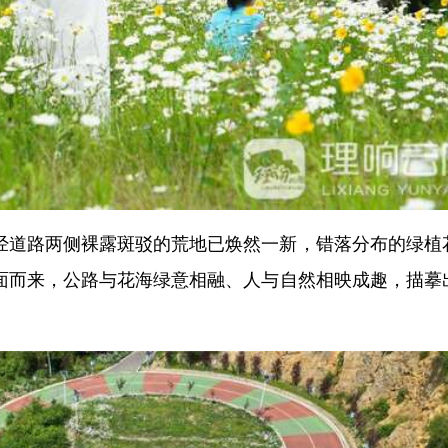
经道路两侧裸露斑驳的荒地已焕然一新，错落分布的绿植
面而来，公路与花海绿意相融、人与自然相映成趣，描摹