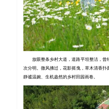
放眼整条乡村大道，道路平坦整洁，曾
次分明。微风拂过，花影摇曳，草木清香扑
静谧温婉、生机盎然的乡村田园画卷。