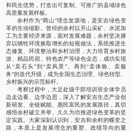
和民生优势，打造出可复制、可推广的县域绿色
高质量发展样板。
余村作为“两山”理念发源地，是安吉绿色变
革的生动缩影。曾经的余村以开山采矿、水泥加
工为主要经济来源，面对发展难题，余村坚决摒
弃以牺牲环境换取增长的短视做法，系统推进生
态修复、环境整治和乡村治理，大力培育乡村旅
游、精品民宿、特色农产等绿色业态，成功实现
从“卖石头”到“卖风景”、再到“卖体验、卖服
务”的迭代升级，成为全国生态治理、绿色转型、
乡村振兴的示范标杆。
考察过程中，大足处级干部培训班全体学员
边走边看、边学边思，深入了解安吉生态产业创
新研发、全链赋能、惠民富民的发展路径，真切
感悟余村破立并举、久久为功推进绿色变革的坚
定实践。大家深刻认识到，安吉和余村的蝶变之
路，本质上是发展理念的重塑、政绩导向的重