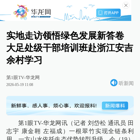
实地走访领悟绿色发展新答卷
大足处级干部培训班赴浙江安吉
余村学习
第1眼TV-华龙网
听新闻
2026-05-19 11:08
第1眼TV-华龙网讯（记者 刘岱松 通讯员 田
志宇 康金翱 左福成）一根翠竹实现全链条利
用、一方山水依托生态优势转型升级。今（19）