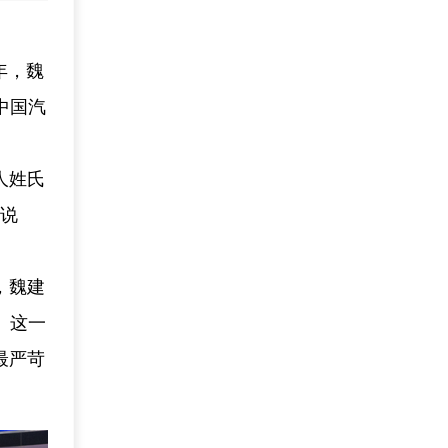
年，魏
中国汽
人姓氏
牌说
，魏建
。这一
最严苛