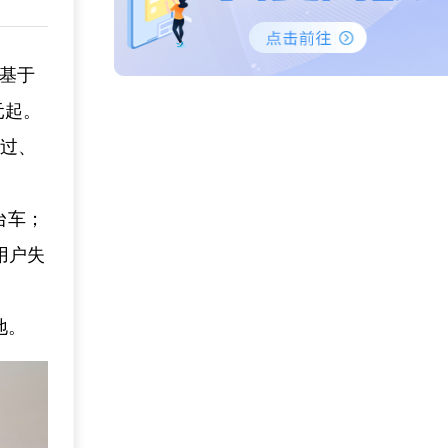
。基于
元起。
得过、
台车；
用户失
地。