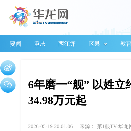
要闻
重庆
两江评
区县
教
6年磨一“舰” 以姓
34.98万元起
2026-05-19 20:01:06
来源：
第1眼TV-华龙