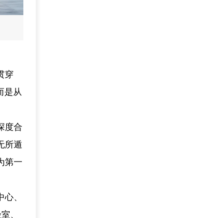
贯穿
而是从
深度合
无所遁
为第一
中心、
验室、