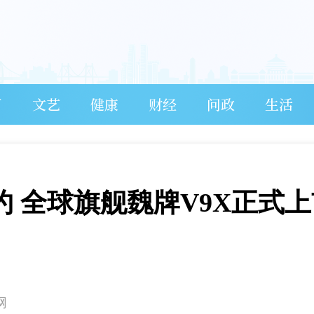
育
文艺
健康
财经
问政
生活
立约 全球旗舰魏牌V9X正式
网