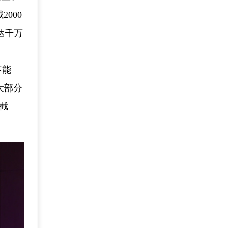
000
达千万
不能
大部分
截