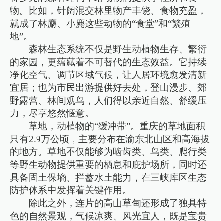
物。比如，针阔混交林里物产丰饶、食物充盈，
就成了林麝、小麂这些动物的“食堂”和“繁殖
地”。
森林生态系统不仅是野生动植物生存、繁衍
的家园，更蕴藏着不可替代的生态效益。它持续
净化空气、调节区域气候，让人居环境愈发清新
宜居；也为市民出游提供好去处，登山漫步、郊
野露营、林间观鸟，人们得以亲近自然、舒缓压
力，尽享悠然惬意。
草地，动植物的“缓冲带”。重庆的草地面积
只有2.9万公顷，主要分布在渝东北山区和高海拔
的地方。草地不仅能够为啮齿类、鸟类、爬行类
等野生动物提供重要的栖息和庇护场所，同时还
具备固土保墒、拦蓄水土能力，在三峡库区生态
防护体系中发挥着关键作用。
除此之外，连片的高山草甸还形成了独具特
色的自然景观，气候凉爽、风光宜人，既是宝贵