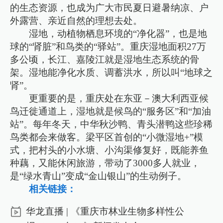
的生态资源，也成为广大市民夏日避暑纳凉、户
外露营、亲近自然的理想去处。
湿地，动植物栖息环境的“净化器”，也是地
球的“肾脏”和鸟类的“驿站”。重庆湿地面积27万
多公顷，长江、嘉陵江就是湿地生态系统的骨
架。湿地能净化水质、调蓄洪水，所以叫“地球之
肾”。
更重要的是，重庆处在东亚－澳大利西亚候
鸟迁徙通道上，湿地就是候鸟的“服务区”和“加油
站”。每年冬天，中华秋沙鸭、青头潜鸭这些珍稀
鸟类都会来做客。梁平区首创的“小微湿地+”模
式，把村头的小水塘、小沟渠修复好，既能养鱼
种藕，又能休闲旅游，带动了3000多人就业，
是“绿水青山”变成“金山银山”的生动例子。
相关链接：
华龙直播 | 《重庆市林业生物多样性公