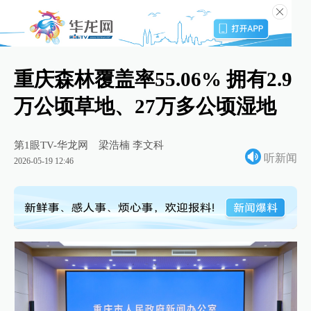
重庆森林覆盖率55.06% 拥有2.9
万公顷草地、27万多公顷湿地
第1眼TV-华龙网
梁浩楠 李文科
听新闻
2026-05-19 12:46