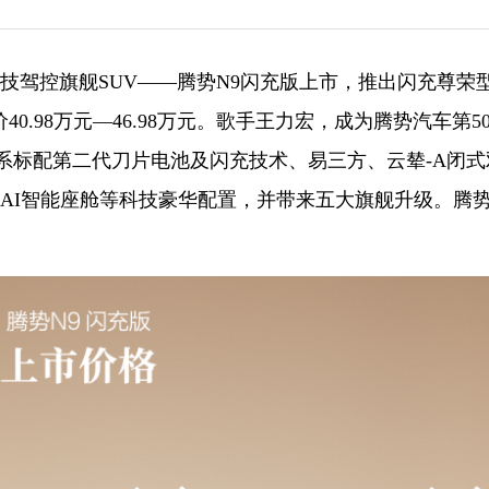
，科技驾控旗舰SUV——腾势N9闪充版上市，推出闪充尊荣
.98万元—46.98万元。歌手王力宏，成为腾势汽车第5
系标配第二代刀片电池及闪充技术、易三方、云辇-A闭式
代AI智能座舱等科技豪华配置，并带来五大旗舰升级。腾势