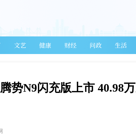
育
文艺
健康
财经
问政
生活
势N9闪充版上市 40.98
网