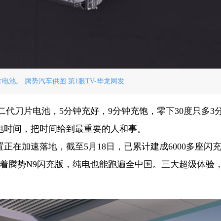
电池。 腾势汽车供图 第1眼TV-华龙网发
二代刀片电池，5分钟充好，9分钟充饱，零下30度只多3
电时间，把时间给到最重要的人和事。
正在加速落地，截至5月18日，已累计建成6000多座闪
站，开着腾势N9闪充版，纯电也能跑遍全中国。三大超级体验