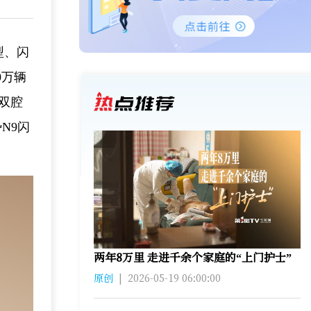
型、闪
0万辆
双腔
N9闪
两年8万里 走进千余个家庭的“上门护士”
原创
|
2026-05-19 06:00:00