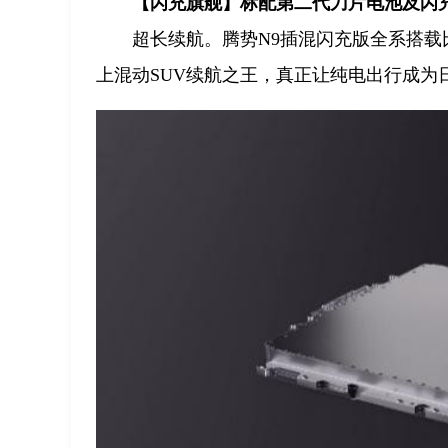
【闪充旗舰】标配第二代刀片电池及闪
超长续航。腾势N9插混闪充版全系搭载比
上混动SUV续航之王，真正让纯电出行成为