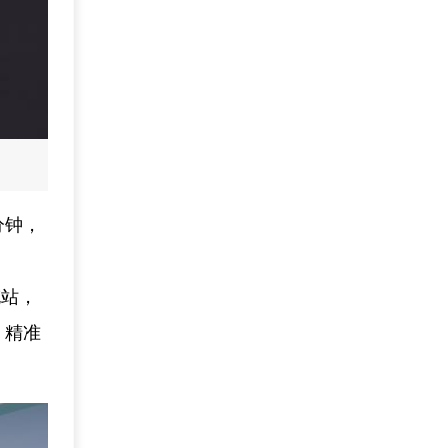
分钟，
充站，
，精准