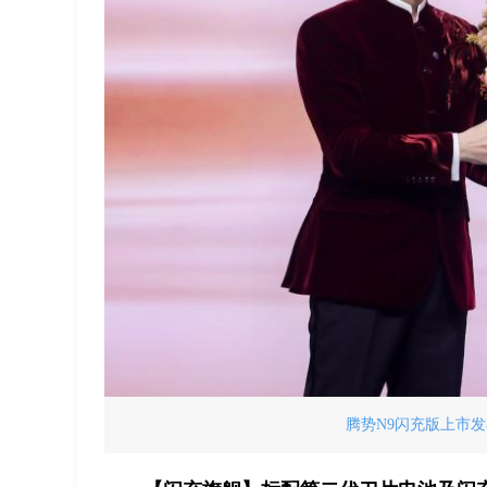
腾势N9闪充版上市发