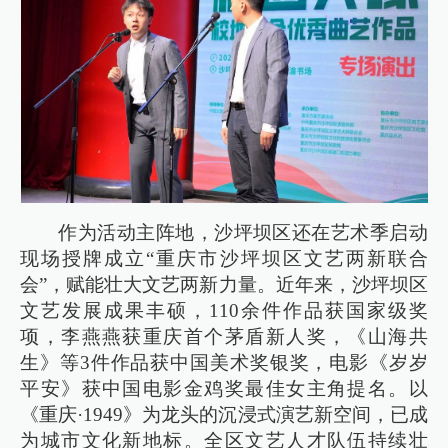
作为活动主阵地，沙坪坝区还在艺术季启动
现场授牌成立“重庆市沙坪坝区文艺两新联合
会”，赋能壮大文艺两新力量。近年来，沙坪坝区
文艺发展成果丰硕，110余件作品获国家级奖
项，李燕燕获重庆首个茅盾新人奖，《山海共
生》等3件作品获中国美术奖银奖，电影《岁岁
平安》获中国电影金鸡奖最佳女主角提名。以
《重庆·1949》为龙头的沉浸式演艺新空间，已成
为城市文化新地标。全区文艺人才队伍持续壮