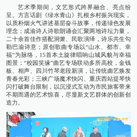
艺术季期间，文艺形式跨界融合、亮点纷
呈。方言话剧《绿水青山》扎根乡村振兴现实，
以质朴烟火气讲述基层奋斗故事，传递绿色发展
理念；成渝诗人诗歌朗诵会汇聚两地诗坛力量，
二十余首佳作搭配洞箫、民歌演绎，诗乐共生勾
勒巴渝诗意；原创歌曲专场以“山水、都市、幸
福”为脉络，15首本土旋律唱响山城风貌与幸福
图景；“校园笑缘”曲艺专场联动多所高校，金钱
板、相声、四川竹琴老段新演，让传统曲艺焕发
青春光彩；三峡广场魔术快闪、重庆西站提琴快
闪打破舞台限制，以沉浸式互动为市民旅客带来
不期而遇的艺术惊喜，尽显新文艺群体的创新创
造力。