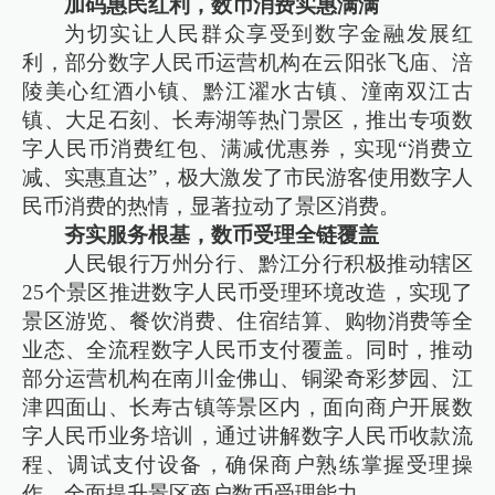
加码惠民红利，数币消费实惠满满
为切实让人民群众享受到数字金融发展红
利，部分数字人民币运营机构在云阳张飞庙、涪
陵美心红酒小镇、黔江濯水古镇、潼南双江古
镇、大足石刻、长寿湖等热门景区，推出专项数
字人民币消费红包、满减优惠券，实现“消费立
减、实惠直达”，极大激发了市民游客使用数字人
民币消费的热情，显著拉动了景区消费。
夯实服务根基，数币受理全链覆盖
人民银行万州分行、黔江分行积极推动辖区
25个景区推进数字人民币受理环境改造，实现了
景区游览、餐饮消费、住宿结算、购物消费等全
业态、全流程数字人民币支付覆盖。同时，推动
部分运营机构在南川金佛山、铜梁奇彩梦园、江
津四面山、长寿古镇等景区内，面向商户开展数
字人民币业务培训，通过讲解数字人民币收款流
程、调试支付设备，确保商户熟练掌握受理操
作，全面提升景区商户数币受理能力。