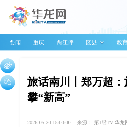
要闻
重庆
两江评
区县
教
旅话南川丨郑万超：
攀“新高”
2026-05-20 15:00:00
来源：
第1眼TV-华龙