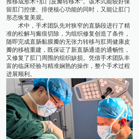
推移成形术+肛门皮瓣转移术”。该术式能较好保
留肛门控便、排便核心功能的同时，又能让肛门
形态恢复美观。
术中，手术团队先对狭窄的直肠段进行了精
准的松解与瘢痕切除，为组织修复创造了条件，
随即完成直肠黏膜瓣的无张力转移与肛周健康皮
瓣的移植重建，既保证了新直肠通道的通畅性，
又修复了肛门周围的组织缺损。凭借手术团队丰
富的临床经验与精准娴熟的操作，整个手术过程
进展顺利。