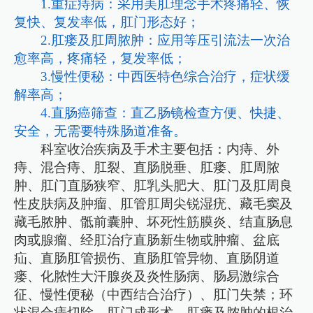
1.重症痔病：采用美肛理念手术疼痛轻、恢
复快、复发率低，肛门形态好；
2.肛瘘及肛周脓肿：应用等压引流法一次治
愈率高，疼痛轻，复发率低；
3.慢性便秘：中西医特色综合治疗，症状缓
解率高；
4.直肠癌筛查：直乙肠镜检查方便、快捷、
安全，无需要特殊肠道准备。
科室收治疾病及手术主要包括：内痔、外
痔、混合痔、肛裂、直肠脱垂、肛瘘、肛周脓
肿、肛门直肠狭窄、肛乳头肥大、肛门及肛周良
性皮肤病及肿瘤、肛管肛周尖锐湿疣、藏毛窦及
藏毛脓肿、骶前囊肿、坏死性筋膜炎、结直肠息
肉或腺瘤、经肛治疗直肠新生物或肿瘤、盆底
疝、直肠肛管损伤、直肠肛管异物、直肠阴道
瘘、化脓性大汗腺炎及炎性肠病、肠易激综合
征、慢性便秘（中西结合治疗）、肛门失禁；环
状混合痔切除、肛门成形术、肛瘘及脓肿的根治