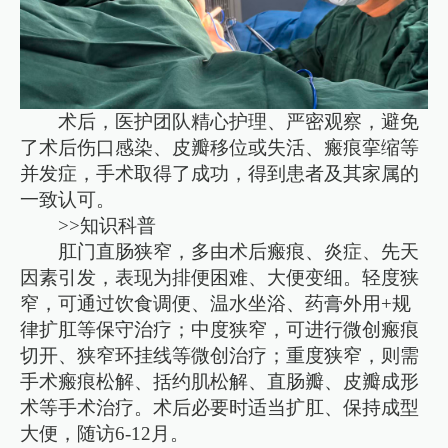
术后，医护团队精心护理、严密观察，避免
了术后伤口感染、皮瓣移位或失活、瘢痕挛缩等
并发症，手术取得了成功，得到患者及其家属的
一致认可。
>>知识科普
肛门直肠狭窄，多由术后瘢痕、炎症、先天
因素引发，表现为排便困难、大便变细。轻度狭
窄，可通过饮食调便、温水坐浴、药膏外用+规
律扩肛等保守治疗；中度狭窄，可进行微创瘢痕
切开、狭窄环挂线等微创治疗；重度狭窄，则需
手术瘢痕松解、括约肌松解、直肠瓣、皮瓣成形
术等手术治疗。术后必要时适当扩肛、保持成型
大便，随访6-12月。