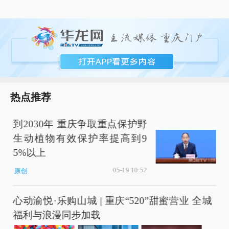
热点推荐
到2030年 重庆争取重点保护野
生动植物有效保护率提高到9
充
5%以上
05-19 10:52
原创
程
心动渝悦·乐购山城 | 重庆“520”甜蜜营业 全城
福利与浪漫同步加载