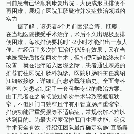
目前患者已经顺利康复出院，大便成形且排便不
再困难，展现了医院肛肠疑难并发症救治领域的
实力。
据了解，该患者4个月前因混合痔、肛瘘，
在当地医院接受手术治疗，术后不久出现极度排
便困难，每次排便要耗时1-2小时才能排出一点大
便。在经历了多次扩肛治疗仍没有效果，又在当
地医院先后接受两次手术，但排便问题始终未能
改善。就在治疗陷入困境之际，患者通过亲戚的
推荐前往医院肛肠科就诊。医院肛肠科主任龚绍
江细致接诊，详细追问患者既往病史、全面专科
查体，为患者制定了一套科学专业的救治方案。
由于患者在之前接受过多次手术导致密瘢痕狭
窄，不但肛门口狭窄且伴有肛管直肠严重缩窄、
排便功能严重受损等不适病症，常规松解术难以
达到目的。为最大程度保护肛门生理功能、确保
手术安全有效，龚绍江团队最终确定实施“直肠瓣