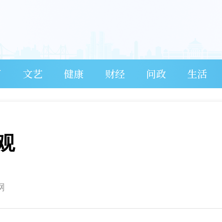
育
文艺
健康
财经
问政
生活
观
网