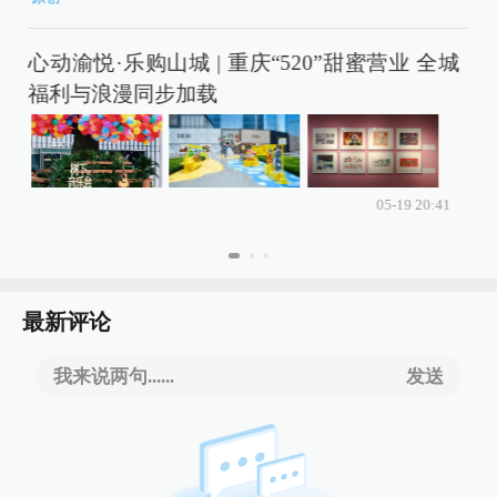
心动渝悦·乐购山城 | 重庆“520”甜蜜营业 全城
程
福利与浪漫同步加载
05-19 20:41
最新评论
我来说两句......
发送