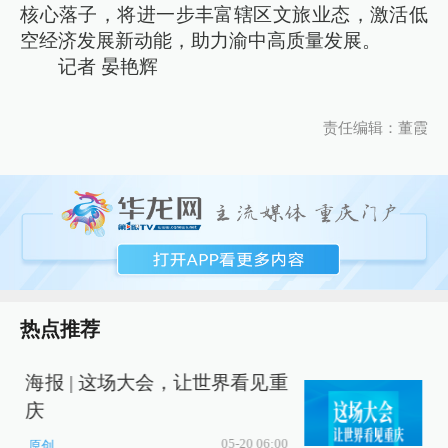
核心落子，将进一步丰富辖区文旅业态，激活低
空经济发展新动能，助力渝中高质量发展。
记者 晏艳辉
责任编辑：董霞
热点推荐
海报 | 这场大会，让世界看见重
庆
充
05-20 06:00
原创