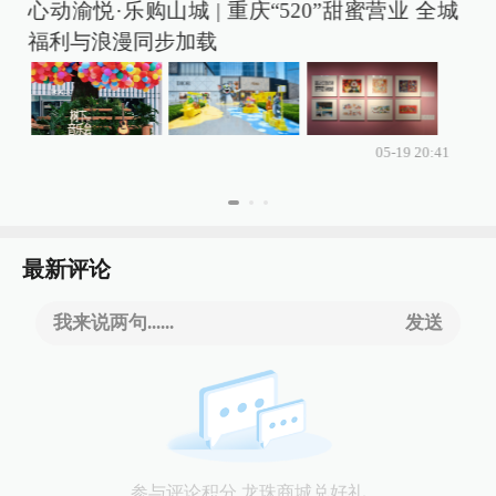
心动渝悦·乐购山城 | 重庆“520”甜蜜营业 全城
程
福利与浪漫同步加载
05-19 20:41
最新评论
我来说两句......
发送
参与评论积分 龙珠商城兑好礼