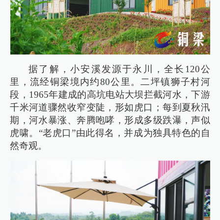
据了解，小安溪发源于永川，全长120公
里，流经铜梁境内约80公里。二坪镇狮子村河
段，1965年建成的高坑电站大坝拦截河水，下游
千米河道骤然收窄变陡，形如虎口；每到夏秋汛
期，河水暴涨、奔腾咆哮，形成多级跌瀑，声似
虎啸。“老虎口”由此得名，并成为独具特色的自
然奇观。