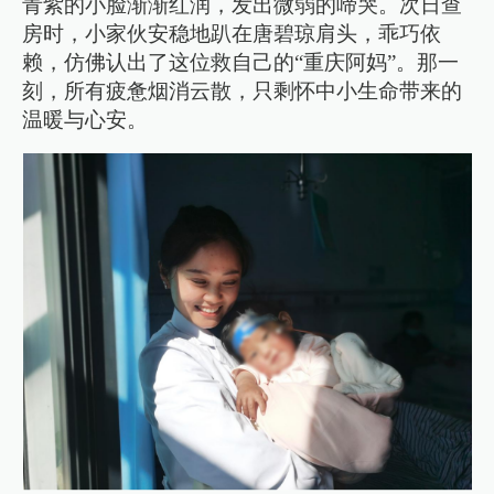
青紫的小脸渐渐红润，发出微弱的啼哭。次日查
房时，小家伙安稳地趴在唐碧琼肩头，乖巧依
赖，仿佛认出了这位救自己的“重庆阿妈”。那一
刻，所有疲惫烟消云散，只剩怀中小生命带来的
温暖与心安。