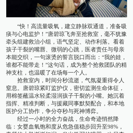
“快！高流量吸氧，建立静脉双通道，准备吸
痰与心电监护！”唐碧琼飞奔至抢救室，毫不犹豫
牵头组建救治小组，语气坚定、动作利落。看着
孩子干裂的嘴唇、微弱的心跳，医者责任与母亲
本能交织，一句滚烫的誓言脱口而出：“我的娃，
谁都不能带走！”这句话，成为整个抢救团队的精
神支柱，也温暖了在场每一个人。
抢救室内，时间分秒流逝，气氛凝重得令人
窒息。唐碧琼紧盯监护仪，密切监测生命体征，
用棉签蘸温水轻柔湿润孩子干裂的小嘴。她沉着
指挥、精准判断，与援藏同事默契配合，和本地
医护分工协作，争分夺秒与死神博弈。
经过一小时的全力奋战，生命奇迹悄然降
临：女婴血氧饱和度从危急值稳步回升至98%，