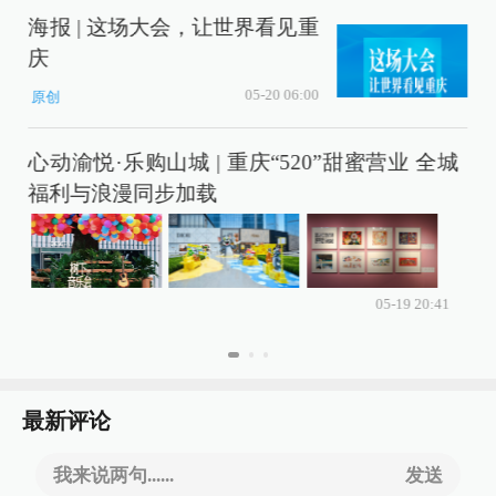
海报 | 这场大会，让世界看见重
庆
充
05-20 06:00
原创
心动渝悦·乐购山城 | 重庆“520”甜蜜营业 全城
程
福利与浪漫同步加载
05-19 20:41
最新评论
我来说两句......
发送