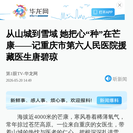
从山城到雪域 她把心“种”在芒
康——记重庆市第六人民医院援
藏医生唐碧琼
第1眼TV-华龙网
听新闻
2026-05-20 14:49
海拔近4000米的芒康，寒风卷着稀薄氧气，
常年掠过苍茫高原。一位来自重庆的女医生，带
着山城的热忱与医者的仁心，把根深深扎进雪