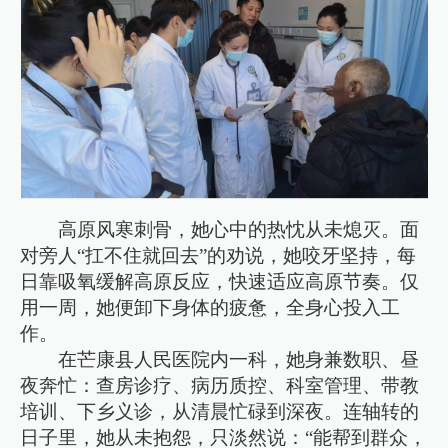
高原风寒刺骨，她心中的热忱从未熄灭。面
对旁人“扛不住就回去”的劝说，她咬牙坚持，每
日靠吸氧缓解高原反应，快速适应高原节奏。仅
用一周，她便卸下身体的疲惫，全身心投入工
作。
在芒康县人民医院内一科，她身兼数职、昼
夜奔忙：查房诊疗、病历质控、科室管理、带教
培训、下乡义诊，从清晨忙碌到深夜。连轴转的
日子里，她从未抱怨，只淡然说：“能帮到群众，