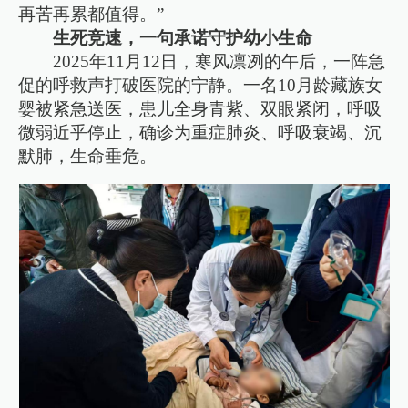
再苦再累都值得。”
生死竞速，一句承诺守护幼小生命
2025年11月12日，寒风凛冽的午后，一阵急
促的呼救声打破医院的宁静。一名10月龄藏族女
婴被紧急送医，患儿全身青紫、双眼紧闭，呼吸
微弱近乎停止，确诊为重症肺炎、呼吸衰竭、沉
默肺，生命垂危。