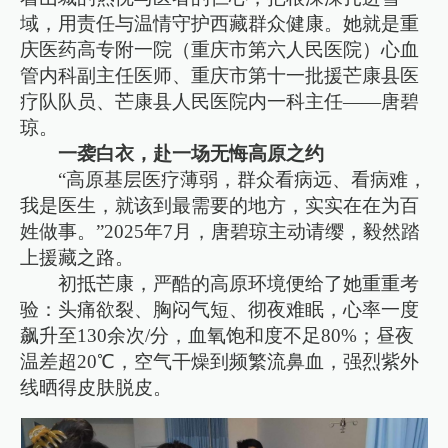
域，用责任与温情守护西藏群众健康。她就是重
庆医药高专附一院（重庆市第六人民医院）心血
管内科副主任医师、重庆市第十一批援芒康县医
疗队队员、芒康县人民医院内一科主任——唐碧
琼。
一袭白衣，赴一场无悔高原之约
“高原基层医疗薄弱，群众看病远、看病难，
我是医生，就该到最需要的地方，实实在在为百
姓做事。”2025年7月，唐碧琼主动请缨，毅然踏
上援藏之路。
初抵芒康，严酷的高原环境便给了她重重考
验：头痛欲裂、胸闷气短、彻夜难眠，心率一度
飙升至130余次/分，血氧饱和度不足80%；昼夜
温差超20℃，空气干燥到频繁流鼻血，强烈紫外
线晒得皮肤脱皮。