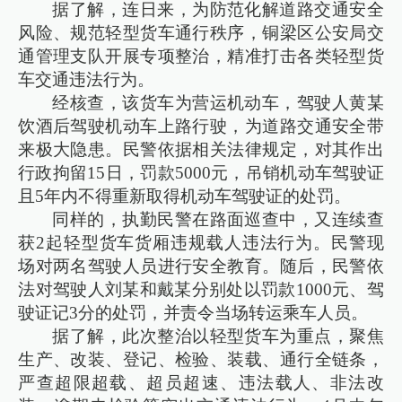
据了解，连日来，为防范化解道路交通安全
风险、规范轻型货车通行秩序，铜梁区公安局交
通管理支队开展专项整治，精准打击各类轻型货
车交通违法行为。
经核查，该货车为营运机动车，驾驶人黄某
饮酒后驾驶机动车上路行驶，为道路交通安全带
来极大隐患。民警依据相关法律规定，对其作出
行政拘留15日，罚款5000元，吊销机动车驾驶证
且5年内不得重新取得机动车驾驶证的处罚。
同样的，执勤民警在路面巡查中，又连续查
获2起轻型货车货厢违规载人违法行为。民警现
场对两名驾驶人员进行安全教育。随后，民警依
法对驾驶人刘某和戴某分别处以罚款1000元、驾
驶证记3分的处罚，并责令当场转运乘车人员。
据了解，此次整治以轻型货车为重点，聚焦
生产、改装、登记、检验、装载、通行全链条，
严查超限超载、超员超速、违法载人、非法改