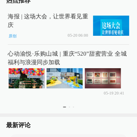
热点推荐
海报 | 这场大会，让世界看见重
庆
充
05-20 06:00
原创
心动渝悦·乐购山城 | 重庆“520”甜蜜营业 全城
程
福利与浪漫同步加载
05-19 20:41
最新评论