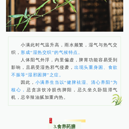
小满此时气温升高，雨水频繁，湿气与热气交
织，
形成“湿热交织”的气候特点。
人体阳气外浮，内里偏虚，脾胃功能容易受到
影响，且易受湿热邪气侵袭，
出现头重身困、食欲
不振等“湿邪困脾”之症。
因此，
小满养生当以“健脾祛湿、清心养阳”为
核心，
忌贪凉饮冷损伤脾阳，忌久坐久卧阻滞气
机，忌辛辣油腻加重内热。
3.食养药膳