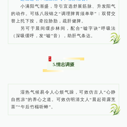
小满阳气渐盛，导引宜选舒展筋脉、升发阳气
的动作。可练八段锦之“调理脾胃须单举”：双臂交
替上托下按，牵拉胁肋，疏肝健脾。
另可于晨间缓步林间，配合“嘘字诀”呼吸法
（深吸缓呼，发“嘘”音），助肝气条达。
5.情志调摄
湿热气候易令人心烦气躁，可效仿古人“心静
自然凉”的养心之道。可效仿明清文人“晨起荷露烹
茶”“午后竹榻听蝉”。