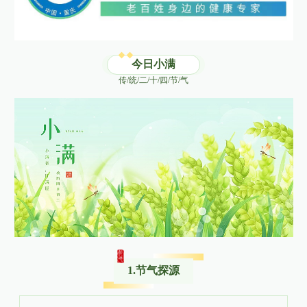
今日小满
传/统/二/十/四/节/气
1.节气探源