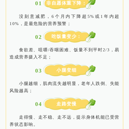
0
1
非自愿体重下降：
没刻意减肥，6个月内下降超5%或1年内超
10%，是最危险的营养预警；
0
2
吃饭量变少：
食欲差、咀嚼/吞咽困难、饭量不到平时2/3，易
造成营养摄入不足；
0
3
小腿变细
小腿越细，肌肉流失越明显，老年人跌倒、失能
风险越高；
0
4
走路变慢
走得慢、走不稳、走不远，提示身体机能已受营
养状态影响。