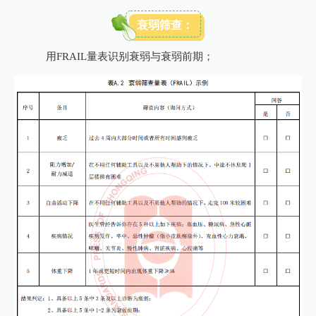
衰弱筛查：
用FRAIL量表识别衰弱与衰弱前期；