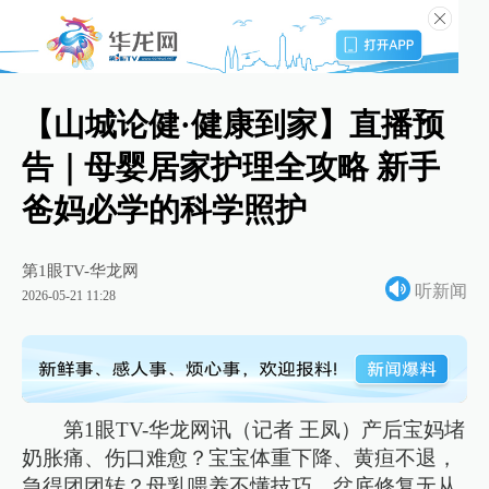
【山城论健·健康到家】直播预
告｜母婴居家护理全攻略 新手
爸妈必学的科学照护
第1眼TV-华龙网
听新闻
2026-05-21 11:28
第1眼TV-华龙网讯（记者 王凤）产后宝妈堵
奶胀痛、伤口难愈？宝宝体重下降、黄疸不退，
急得团团转？母乳喂养不懂技巧、盆底修复无从