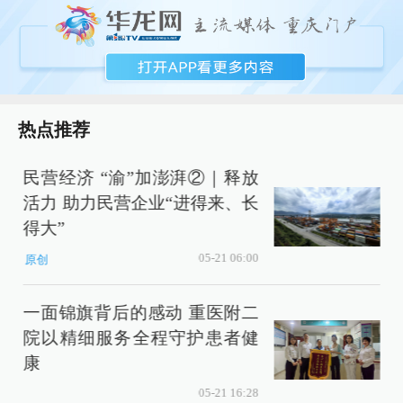
热点推荐
民营经济 “渝”加澎湃②｜释放
活力 助力民营企业“进得来、长
得大”
05-21 06:00
原创
一面锦旗背后的感动 重医附二
院以精细服务全程守护患者健
康
05-21 16:28