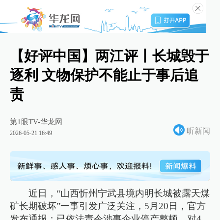
【好评中国】两江评丨长城毁于
逐利 文物保护不能止于事后追
责
第1眼TV-华龙网
听新闻
2026-05-21 16:49
近日，“山西忻州宁武县境内明长城被露天煤
矿长期破坏”一事引发广泛关注，5月20日，官方
发布通报：已依法责令涉事企业停产整顿，对4