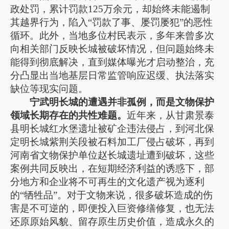
政处罚，累计罚款125万余元，却始终未能遏制
其越界行为，陷入“罚款了事、屡罚屡犯”的恶性
循环。此外，当地多位村民表示，多年来曾多次
向相关部门反映长城被破坏情况，但问题始终未
能得到彻底解决，直到媒体曝光才启动整治，充
分凸显出当地基层日常监管响应迟缓、执法落实
缺位等现实问题。
宁武明长城的遭遇并非孤例，而是文物保护
领域长期存在的共性难题。
近年来，从甘肃景泰
县明长城红水堡遗址被矿企违法侵占，到河北保
定明长城紫荆关段被石料加工厂侵占破坏，再到
河南省文物保护单位赵长城遗址遭到破坏，这些
案例共同反映出，在短期经济利益的诱惑下，部
分地方和企业将不可再生的文化遗产视为逐利
的“牺牲品”。对于文物来说，很多破坏造成的伤
害是不可逆的，即便投入巨资修缮修复，也无法
还原原始风貌、留存原生历史价值，造成永久的