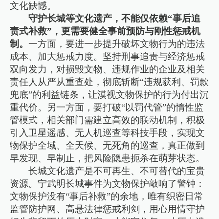
文化缺憾。
守护长城等文化遗产，不能仅依赖“事后追
责式补救”，更需要健全事前预防与刚性惩戒机
制。
一方面，要进一步提升破坏文物行为的违法
成本、加大惩戒力度。坚持刑事追责与经济惩戒
双向发力，对损毁文物、违规作业的企业及相关
责任人从严从重查处，彻底斩断“违规获利、罚款
兜底”的利益链条，让漠视文物保护的行为付出沉
重代价。另一方面，要打破“以罚代管”的惰性监
管模式，相关部门需建立高效的联动机制，积极
引入卫星遥感、无人机巡查等科技手段，实现文
物保护全域、全天候、无死角的巡查，真正做到
早发现、早制止，把风险隐患扼杀在萌芽状态。
长城文化遗产是不可再生、不可替代的宝贵
资源。宁武明长城事件为文物保护敲响了警钟：
文物保护没有“事后补救”的余地，唯有织密日常
监管防护网、高悬法律惩戒利剑，用心用情守护