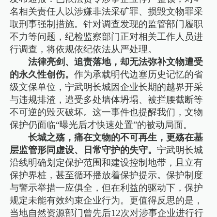
名相关责任人以涉嫌非法采矿罪、损毁文物罪采
取刑事强制措施。针对调查发现的监管部门履职
不力等问题，纪检监察部门正对相关工作人员进
行调查，将依规依纪依法从严处理。
法律亮剑、追责落地，却无法弥补文物遭受
的永久性创伤。
作为承载明代边塞历史记忆的省
级文保单位，宁武明长城因企业长期的越界开采
与违规排渣，遭受多处墙体坍塌、被拦腰截断等
不可逆的毁灭破坏。这一事件也提醒我们，文物
保护仍面临“曝光后才快速处置”的被动局面。
长城之殇，痛在文物的不可再生，更殇在基
层监管形同虚设、日常守护的失守。
宁武明长城
沿线明确划定保护范围和建设控制地带，且立有
保护界桩，甚至循环播放着保护提示。保护制度
与警示举措一应俱全，但在利益的驱动下，保护
规定未能有效约束企业行为。更值得反思的是，
当地自然资源部门曾先后12次对涉事企业进行行