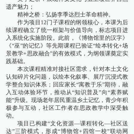
遗产魅力；
精神之桥：弘扬李季达烈士革命精神。
作为项目12门子课程的纲领核心，本课为后
续课程确立了统一框架与价值导向，标志项目进
入系统化实施阶段。此前，《博物馆里的汉字》
《“巫”的记忆》等先期课程已验证“绘本转化+场
景教学+思政融合”的有效模式，为纲领课奠定实
践基础。
本次课程精准对接社区需求，针对本土文化
认知碎片化问题，以绘本化叙事、展厅沉浸式教
学整合知识体系；回应家长“寓教于乐”期待，融
入互动体验环节，推动从“知识普及”向“素养赋
能”升级。现场老年居民重温乡土记忆，青少年积
极参与互动，社区工作者在思政教学中深受触
动。
项目已构建“文化资源—课程转化—社区送
达”三阶模式，形成“博物馆+四馆一校”联动网