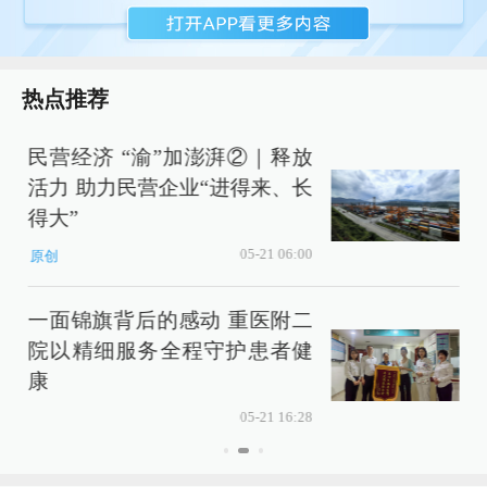
热点推荐
民营经济 “渝”加澎湃②｜释放
活力 助力民营企业“进得来、长
得大”
05-21 06:00
原创
一面锦旗背后的感动 重医附二
院以精细服务全程守护患者健
康
05-21 16:28