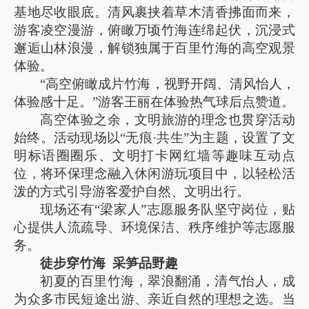
基地尽收眼底。清风裹挟着草木清香拂面而来，
游客凌空漫游，俯瞰万顷竹海连绵起伏，沉浸式
邂逅山林浪漫，解锁独属于百里竹海的高空观景
体验。
“高空俯瞰成片竹海，视野开阔、清风怡人，
体验感十足。”游客王丽在体验热气球后点赞道。
高空体验之余，文明旅游的理念也贯穿活动
始终。活动现场以“无痕·共生”为主题，设置了文
明标语圈圈乐、文明打卡网红墙等趣味互动点
位，将环保理念融入休闲游玩项目中，以轻松活
泼的方式引导游客爱护自然、文明出行。
现场还有“梁家人”志愿服务队坚守岗位，贴
心提供人流疏导、环境保洁、秩序维护等志愿服
务。
徒步穿竹海 采笋品野趣
初夏的百里竹海，翠浪翻涌，清气怡人，成
为众多市民短途出游、亲近自然的理想之选。当