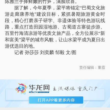
陈雅兰手捧鲜嫩的竹笋，满脸欣喜。
据了解，今年夏季，梁平将锚定“巴蜀文化旅
游走廊康养地”建设目标，紧抓暑期旅游黄金时
段，精心打磨亲子研学、非遗体验等特色游玩线
路，重点打造田园湿地游、古蜀道古寨徒步游、
百里竹海清凉游等优质文旅产品，全方位展示“新
和富美”梁平的城市风貌，让山水梁平成为夏日出
游优选目的地。
记者 孙莎莎 刘奕麟 邹毅 文/图
责任编辑：董霞