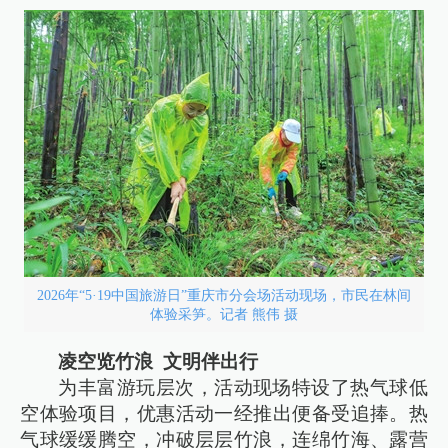
2026年“5·19中国旅游日”重庆市分会场活动现场，市民在林间
体验采笋。记者 熊伟 摄
凌空览竹浪 文明伴出行
为丰富游玩层次，活动现场特设了热气球低
空体验项目，优惠活动一经推出便备受追捧。热
气球缓缓腾空，冲破层层竹浪，连绵竹海、露营