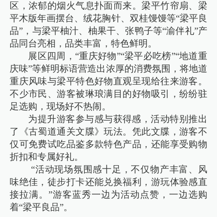
区，浓郁的烟火气息扑面而来。梁平竹帘扇、梁
平木版年画摆台、绒花胸针、双桂馒馒等“梁平良
品”，与梁平柚汁、柚果干、张鸭子等“渝伴礼”产
品同台亮相，品类丰富，特色鲜明。
展区四周，“重庆好物”“梁平必吃榜”“地道重
庆味”等鲜明标语营造出浓厚的消费氛围，将地道
重庆风味与梁平特色好物直观呈现给往来游客。
不少市民、游客被琳琅满目的好物吸引，纷纷驻
足选购，现场好不热闹。
为提升游客参与感与获得感，活动特别推出
了《古蜀道通关文牒》玩法。凭此文牒，游客不
仅可免费试吃品鉴多款特色产品，还能享受购物
折扣和专属好礼。
“活动现场氛围感十足，不仅物产丰富、风
味绝佳，徒步打卡还能兑换福利，游玩体验感直
接拉满。”游客蓝秀一边为活动点赞，一边选购
着“梁平良品”。