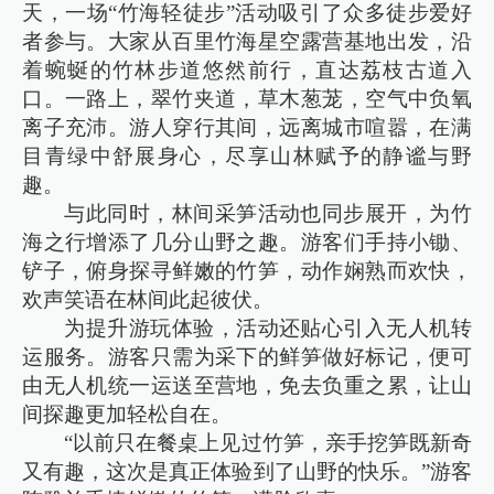
天，一场“竹海轻徒步”活动吸引了众多徒步爱好
者参与。大家从百里竹海星空露营基地出发，沿
着蜿蜒的竹林步道悠然前行，直达荔枝古道入
口。一路上，翠竹夹道，草木葱茏，空气中负氧
离子充沛。游人穿行其间，远离城市喧嚣，在满
目青绿中舒展身心，尽享山林赋予的静谧与野
趣。
与此同时，林间采笋活动也同步展开，为竹
海之行增添了几分山野之趣。游客们手持小锄、
铲子，俯身探寻鲜嫩的竹笋，动作娴熟而欢快，
欢声笑语在林间此起彼伏。
为提升游玩体验，活动还贴心引入无人机转
运服务。游客只需为采下的鲜笋做好标记，便可
由无人机统一运送至营地，免去负重之累，让山
间探趣更加轻松自在。
“以前只在餐桌上见过竹笋，亲手挖笋既新奇
又有趣，这次是真正体验到了山野的快乐。”游客