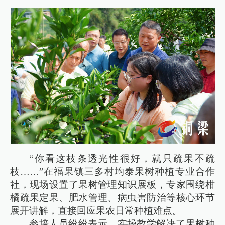
“你看这枝条透光性很好，就只疏果不疏
枝……”在福果镇三多村均泰果树种植专业合作
社，现场设置了果树管理知识展板，专家围绕柑
橘疏果定果、肥水管理、病虫害防治等核心环节
展开讲解，直接回应果农日常种植难点。
参培人员纷纷表示，实操教学解决了果树种