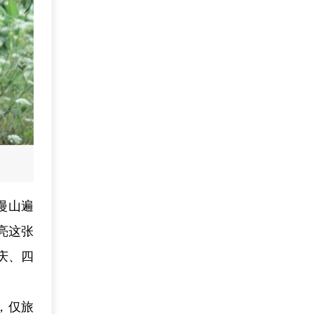
漫山遍
亮这张
庆、四
。
，仅旅