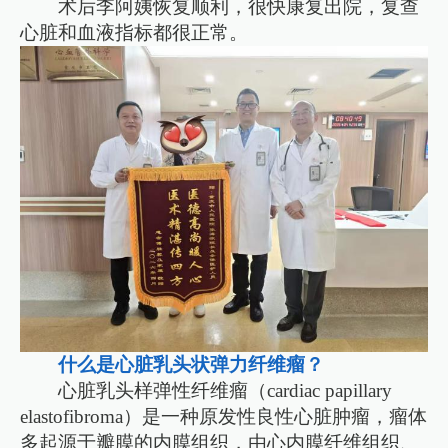
术后李阿姨恢复顺利，很快康复出院，复查
心脏和血液指标都很正常。
什么是心脏乳头状弹力纤维瘤？
心脏乳头样弹性纤维瘤（cardiac papillary
elastofibroma）是一种原发性良性心脏肿瘤，瘤体
多起源于瓣膜的内膜组织，由心内膜纤维组织、