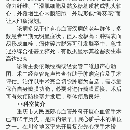
弹力纤维、平滑肌细胞及黏多糖基质构成乳头轴
心，外覆增生心内膜细胞。外观形似“海葵花”而
让人印象深刻。
该病多见于伴有心血管疾病的老年群体，多
数患者早期无明显症状，但风险极高：肿瘤表面
易形成血栓，瘤体碎片脱落可引发脑卒中、急性
冠脉综合征甚至猝死，有数据显示其栓塞发生率
高达53%。
诊断主要依赖经胸或经食管二维超声心动
图。术中经食管超声检查有助于肿瘤定位及手术
评估。治疗以手术完全切除肿瘤为首选，需尽量
保留自身瓣膜功能，必要时进行瓣膜置换。术后
可有效预防栓塞并发症，整体预后良好。
>>科室简介
重庆市人民医院心血管外科开展心血管手术
已有65年历史，是国内最早开展心脏手术的单位
之一。在川渝地区率先开展复杂先心病手术矫