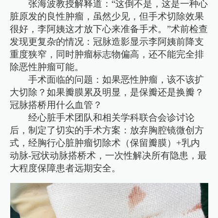
张海波教授解释道：“这倒不是，这是一种心
脏原发的良性肿瘤，虽然少见，但手术切除效果
很好，李阿姨这才放下心来准备手术。”术前检查
发现更复杂的情况：冠脉造影显示李阿姨前降支
重度狭窄，同时肿瘤标志物偏高，还不能完全排
除恶性肿瘤可能。
手术面临的问题：如果恶性肿瘤，该不该扩
大切除？如果瓣膜累及明显，是保瓣还是换瓣？
冠脉搭桥用什么血管？
经心脏手术团队和相关学科联合会诊讨论
后，制定了切实的手术方案：放弃胸腔镜微创方
式，经胸行心脏肿瘤切除术（保留瓣膜）+乳内
动脉-冠状动脉搭桥术，一次性解决所有隐患，最
大程度保障患者远期安全。