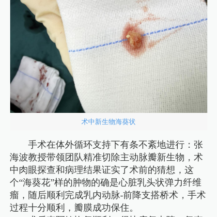
术中新生物海葵状
手术在体外循环支持下有条不紊地进行：张
海波教授带领团队精准切除主动脉瓣新生物，术
中肉眼探查和病理结果证实了术前的猜想，这
个“海葵花”样的肿物的确是心脏乳头状弹力纤维
瘤，随后顺利完成乳内动脉-前降支搭桥术，手术
过程十分顺利，瓣膜成功保住。