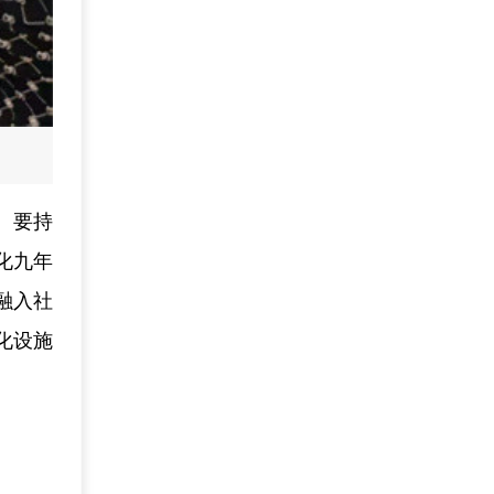
。要持
化九年
融入社
化设施