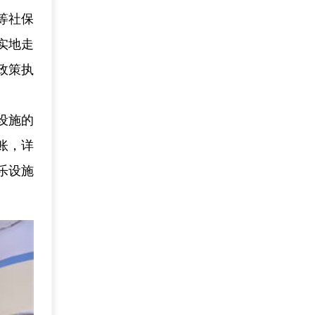
等社保
实地走
政策执
。
设施的
账，详
乐设施