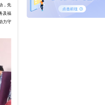
动，先
务及福
助力守