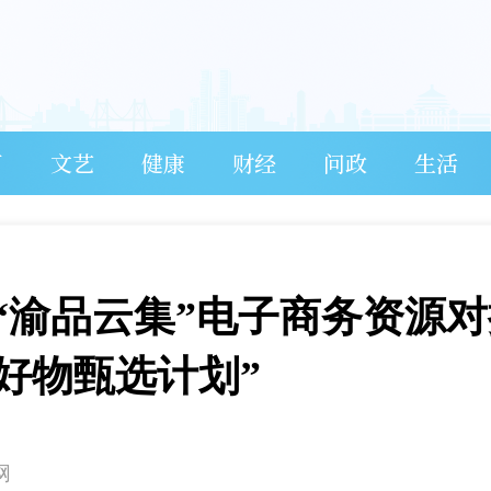
育
文艺
健康
财经
问政
生活
26“渝品云集”电子商务资源
部好物甄选计划”
网