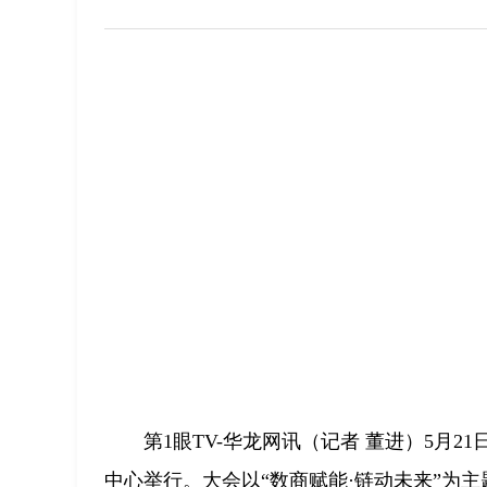
第1眼TV-华龙网讯（记者 董进）5月2
中心举行。大会以“数商赋能·链动未来”为