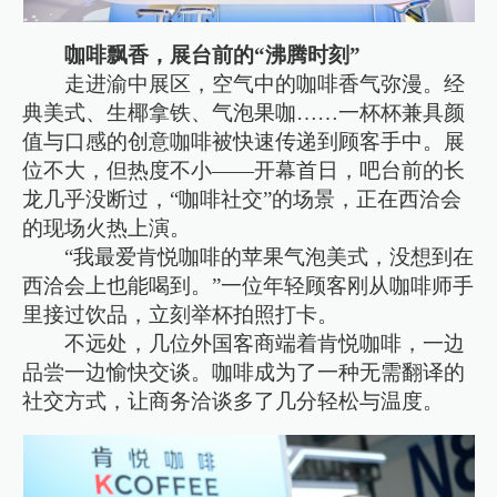
咖啡飘香，展台前的“沸腾时刻”
走进渝中展区，空气中的咖啡香气弥漫。经
典美式、生椰拿铁、气泡果咖……一杯杯兼具颜
值与口感的创意咖啡被快速传递到顾客手中。展
位不大，但热度不小——开幕首日，吧台前的长
龙几乎没断过，“咖啡社交”的场景，正在西洽会
的现场火热上演。
“我最爱肯悦咖啡的苹果气泡美式，没想到在
西洽会上也能喝到。”一位年轻顾客刚从咖啡师手
里接过饮品，立刻举杯拍照打卡。
不远处，几位外国客商端着肯悦咖啡，一边
品尝一边愉快交谈。咖啡成为了一种无需翻译的
社交方式，让商务洽谈多了几分轻松与温度。