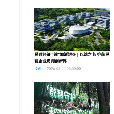
民营经济 “渝”加澎湃③｜以法之名 护航民
营企业勇闯创新路
原创
|
2026-05-22 06:00:00