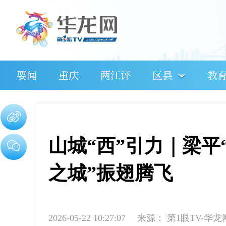
要闻
重庆
两江评
区县
教
山城“西”引力｜梁平
之城”振翅腾飞
2026-05-22 10:27:07
来源：
第1眼TV-华龙