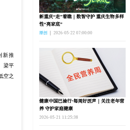
新重庆“走”着瞧｜数智守护 重庆生物多样
性“亮家底”
原创
|
2026-05-22 07:00:00
创新推
。梁平
低空之
健康中国巴渝行·每周好医声｜关注老年营
养 守护家庭健康
2026-05-21 11:25:38