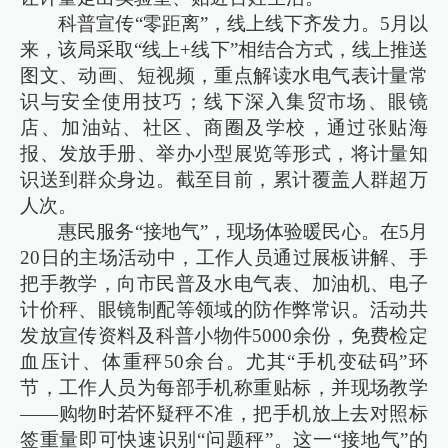
科普宣传“零距离”，线上线下齐发力。5月以
来，该局采取“线上+线下”相结合方式，线上推送
图文、动画、短视频，重点解读水电气表计量常
识与安全使用技巧；线下深入集贸市场、眼镜
店、加油站、社区、商圈及学校，通过张贴海
报、发放手册、举办小型展览等形式，将计量知
识送到群众身边。截至目前，累计覆盖人群超万
人次。
惠民服务“接地气”，现场体验暖民心。在5月
20日的主场活动中，工作人员通过展板讲解、手
把手教学，向市民普及水电气表、加油机、电子
计价秤、眼镜制配等领域的防作弊常识。活动共
发放宣传资料及科普小物件5000余份，免费检定
血压计、体重秤50余台。尤其“手机变砝码”环
节，工作人员为每部手机称重贴标，并现场教学
——购物时若怀疑秤不准，把手机放上去对照标
签重量即可快速识别“问题秤”。这一“接地气”的