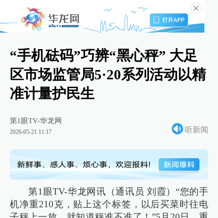
“手机砝码”巧辨“黑心秤” 大足
区市场监管局5·20系列活动以精
准计量护民生
第1眼TV-华龙网
听新闻
2026-05-21 11:17
第1眼TV-华龙网讯（通讯员 刘霞）“您的手
机净重210克，贴上这个标签，以后买菜时往电
子秤上一放，就知道秤准不准了！”5月20日，重