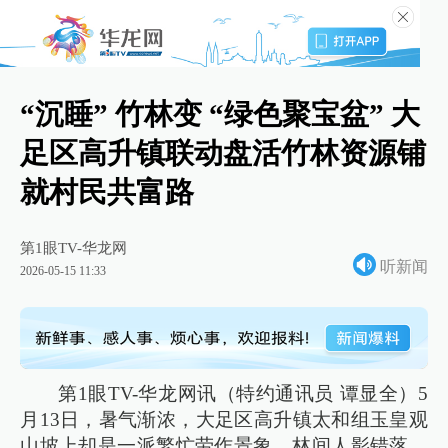
“沉睡” 竹林变 “绿色聚宝盆” 大
足区高升镇联动盘活竹林资源铺
就村民共富路
第1眼TV-华龙网
听新闻
2026-05-15 11:33
第1眼TV-华龙网讯（特约通讯员 谭显全）5
月13日，暑气渐浓，大足区高升镇太和组玉皇观
山坡上却是一派繁忙劳作景象，林间人影错落、