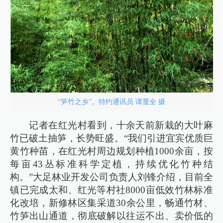
“笋竹之乡”。特约通讯员 谭显全 摄
记者在红光村看到，十余天前新栽的大叶麻
竹已破土抽笋，长势旺盛。“我们引进宜宾优质巨
黄竹种苗，在红光村周边规划种植1000余亩，按
每亩43丛标准科学定植，持续优化竹种结
构。”大足林业开发公司负责人刘锋介绍，目前全
镇已完成太和、红光等村社8000亩低效竹林标准
化改培，新修林区集采道30余公里，畅通竹材、
竹笋出山通道，彻底破解以往运不出、卖价低的