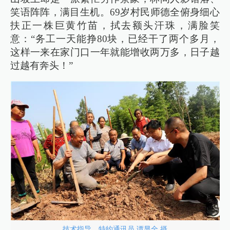
笑语阵阵，满目生机。69岁村民师德全俯身细心
扶正一株巨黄竹苗，拭去额头汗珠，满脸笑
意：“务工一天能挣80块，已经干了两个多月，
这样一来在家门口一年就能增收两万多，日子越
过越有奔头！”
技术指导。特约通讯员 谭显全 摄