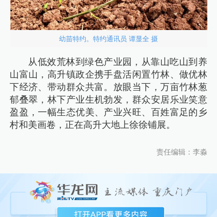
幼苗特约。特约通讯员 谭显全 摄
从低效荒林到绿色产业园，从靠山吃山到养
山富山，高升镇政企携手盘活闲置竹林、做优林
下经济、带动群众共富。放眼当下，万亩竹林葱
郁叠翠，林下产业生机勃发，群众安居乐业笑意
盈盈，一幅生态优美、产业兴旺、百姓富足的乡
村和美画卷，正在高升大地上徐徐铺展。
责任编辑：李淼