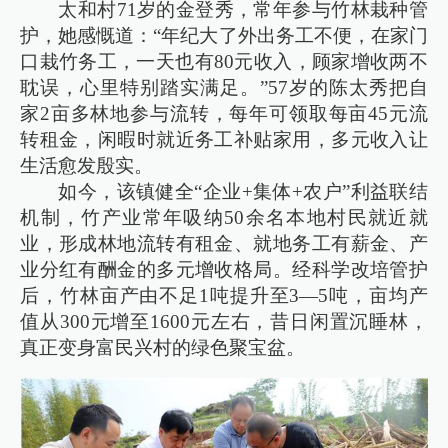
太和村71岁的金登秀，常年参与竹林栽种管
护，她感慨道：“年纪大了外出务工不便，在家门
口栽竹务工，一天也有80元收入，顾家增收两不
耽误，心里特别踏实满足。”57岁的陈太秀把自
家2亩多林地参与流转，每年可领取每亩45元流
转租金，闲暇时就近务工补贴家用，多元收入让
生活愈发殷实。
如今，该镇健全“企业+集体+农户”利益联结
机制，竹产业常年吸纳50余名本地村民就近就
业，形成林地流转有租金、就地务工有薪金、产
业分红有酬金的多元增收格局。经科学改培管护
后，竹林亩产由不足1吨提升至3—5吨，亩均产
值从300元增至1600元左右，昔日闲置沉睡林，
真正变身富民兴村的绿色聚宝盆。