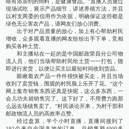
喂有添加剂的饲料，是健康食品。”直播人员通过
现场试吃，展示产品细节，讲述养殖方法，并且
以村支两委的信用作为依据，明确保证这些都是
绿色无公害农产品，请网友们放心消费。
出于对产品质量的放心，加上有心帮助村民
增收，众多观看直播的网友纷纷出手下单，竞相
购买各种土货。
和主播站在一起的是中国邮政荣昌分公司物
流人员，他们当场帮助村民给土货一一打包，随
即进行发货，以便让买主以最短时间收到货品。
眼瞅着农产品一件件很快被买走，并且当场
收到了卖货钱，围观的村民脸上乐开了花。“这个
网上集市销售东西还真是快呢，这么多东西，一
会儿功夫就销售完了。这下好了，不用费力跑那
么远去场镇售卖了。”村民谈论开来，为村干部和
邮政物流人员的高效率点赞。
经过盘算，半个小时直播，直播间接到了
192个来自全国各地的订单，总销售额4000多