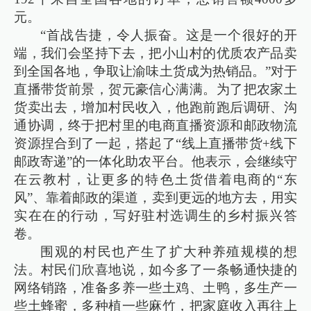
元。
“首战告捷，令人振奋。这是一个很好的开
端，我们会坚持下去，把小山村的优质农产品卖
到全国各地，争取让渝味土货成为热销品。”对于
直播带货前景，贺元豪信心满满。为了把农家土
货卖出去，增加村民收入，他跑前跑后调研、沟
通协调，终于把村里的电商直播资源和邮政物流
资源捏合到了一起，搭起了“线上直播带货+线下
邮政寄递”的一体化助农平台。他表示，会继续守
在云教村，让更多的特色土货借着电商的“东
风”、靠着邮政的渠道，卖到更远的地方去，用实
实在在的行动，写好驻村选调生的乡村振兴答
卷。
围观的村民也产生了扩大种养殖规模的想
法。村民们欣喜地说，如今多了一条畅通快捷的
网络销路，准备多养一些土鸡、土鸭，多生产一
些土蜂蜜，多种植一些麻竹，把家庭收入再往上