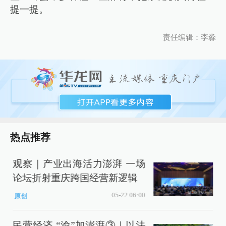
提一提。
责任编辑：李淼
热点推荐
观察｜产业出海活力澎湃 一场
论坛折射重庆跨国经营新逻辑
05-22 06:00
原创
民营经济 “渝”加澎湃③｜以法