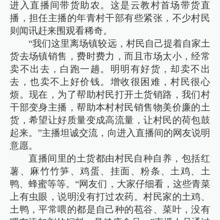
进入直播间带货助农。这是云教村首场带货直
播，担任主播的年青村干部有些紧张，不少村民
则闻讯赶来围观看稀奇。
“我们这里离场镇较远，村民自己提着自家土
货去场镇销售，费时费力，而且市场太小，经常
卖不出去，白跑一趟。明明有好货，却卖不出
去，也卖不上好价钱。增收很困难，村民很心
烦。现在，为了帮助村民打开土货销路，我们村
干部变身主播，帮助本村村民销售物美价廉的土
货，希望让好质量变成高流量，让村民的荷包鼓
起来。”主播坦诚交流，向进入直播间的网友说明
意愿。
直播间里的土货都由村民自种自养，包括红
薯、麻竹竹笋、鸡蛋、挂面、粉条、土鸡、土
鸭、蜂蜜等等。“网友们，大家仔细看，这些青菜
上有虫眼，说明没有打过农药。村民家的土鸡、
土鸭，平常喂的都是自己种的苞谷、菜叶，没有