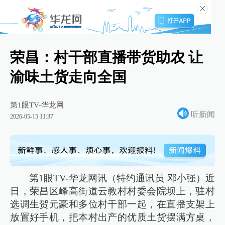
荣昌：村干部直播带货助农 让
渝味土货走向全国
第1眼TV-华龙网
听新闻
2026-05-15 11:37
第1眼TV-华龙网讯（特约通讯员 邓小强）近
日，荣昌区峰高街道云教村村委会院坝上，驻村
选调生贺元豪和多位村干部一起，在直播支架上
放置好手机，把本村出产的优质土货摆满方桌，