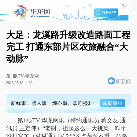
大足：龙溪路升级改造路面工程
完工 打通东部片区农旅融合“大
动脉”
第1眼TV-华龙网
听新闻
2026-05-18 11:38
第1眼TV-华龙网讯（特约通讯员 蒋文友 通
讯员 王定伟）“老谢，担起这么一大挑菜，咋个
没赶客车（村村通）呢？”“这点蔬菜不重，公路