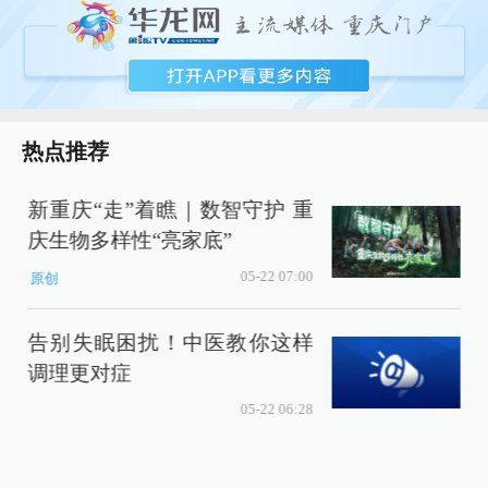
热点推荐
新重庆“走”着瞧｜数智守护 重
庆生物多样性“亮家底”
05-22 07:00
原创
告别失眠困扰！中医教你这样
可
调理更对症
05-22 06:28