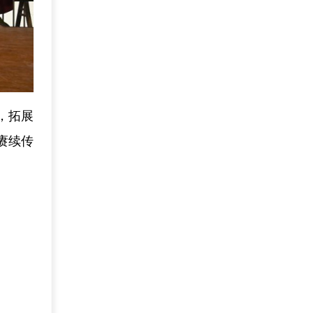
，拓展
赓续传