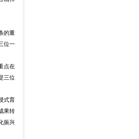
条的重
三位一
重点在
是三位
浸式育
成果转
化振兴