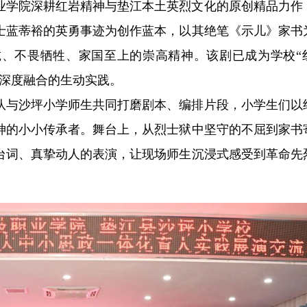
业学院深耕红岩精神与垫江本土英烈文化的原创精品力作
士蓝蒂裕的英勇事迹为创作蓝本，以其绝笔《示儿》家书
、不畏牺牲、家国至上的崇高精神。该剧已成为学校“
育深度融合的生动实践。
队与沙坪小学师生共同打磨剧本、编排片段，小学生们以
神的小小传承者。舞台上，从烈士狱中坚守的不屈到家书
台词、真挚动人的表演，让现场师生沉浸式感受到革命先