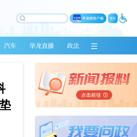
汽车
华龙直播
政法
科
垫