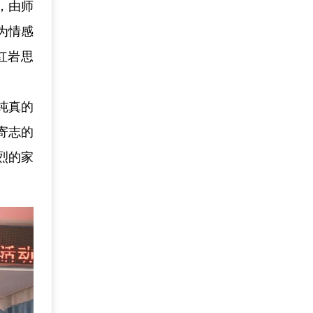
，由师
为情感
红岩思
纯真的
寄志的
烈的家