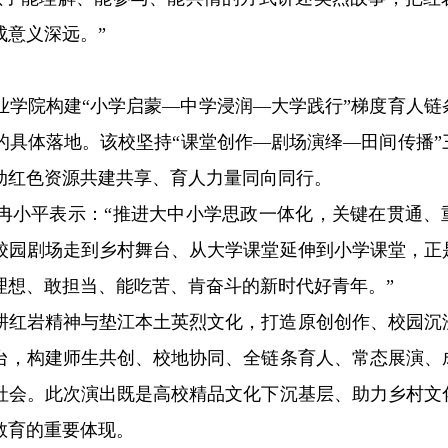
成意义深远。”
业学院构建“小学启蒙—中学浸润—大学践行”梯度育人链
的具体落地。该校坚持“课堂创作—剧场演绎—田间传播”
动红色资源共建共享、育人力量同向同行。
冉小平表示：“推进大中小学思政一体化，关键在贯通、
校园剧场走到乡村舞台、从大学课堂延伸到小学课堂，正
理想、敢担当、能吃苦、肯奋斗的新时代好青年。”
耕红岩精神与垫江本土英烈文化，打造原创创作、校园沉
台，构建师生共创、校地协同、全链条育人、常态展演、
社会。此次演出既是高校精品文化下沉基层、助力乡村文
教育的重要体现。