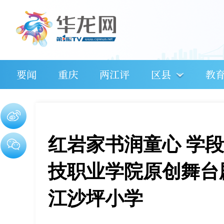
要闻
重庆
两江评
区县
教
红岩家书润童心 学
技职业学院原创舞台
江沙坪小学