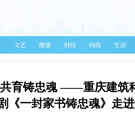
育
文艺
健康
财经
问政
生活
段共育铸忠魂 ——重庆建筑
剧《一封家书铸忠魂》走进