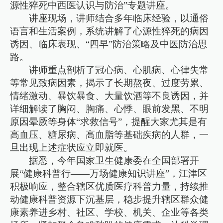
源性猝死中西医认识与防治”专题讲座。
讲座现场，讲师结合多年临床经验，以通俗
语言和生活案例，系统讲解了心源性猝死的病因
诱因、临床表现、“四早”防治策略及中医防治思
路。
讲师重点剖析了冠心病、心肌病、心律失常
等常见致病因素，揭示了长期熬夜、过度劳累、
情绪激动、暴饮暴食、大量饮酒等不良诱因，并
详细解读了胸闷、胸痛、心悸、眼前发黑、不明
原因晕厥等身体“求救信号”，提醒大家尤其是有
高血压、糖尿病、高血脂等基础疾病的人群，一
旦出现上述症状应立即就医。
据悉，今年国家卫生健康委在全国部署开
展“健康科普行——万场健康知识讲座”，江津区
积极响应，整合辖区优质医疗科普力量，持续推
动健康科普资源下沉基层，稳步提升辖区群众健
康素养进乡村、社区、学校、机关、企业等各类