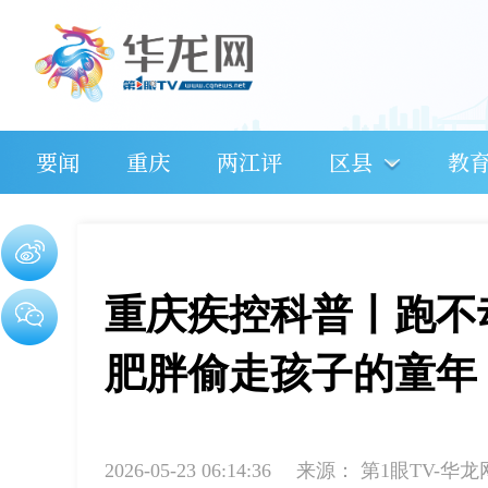
要闻
重庆
两江评
区县
教
重庆疾控科普丨跑不
肥胖偷走孩子的童年
2026-05-23 06:14:36
来源：
第1眼TV-华龙