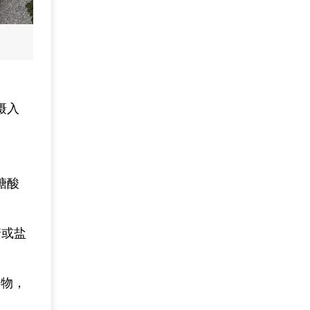
摄入
糖酸
糖或盐
食物，