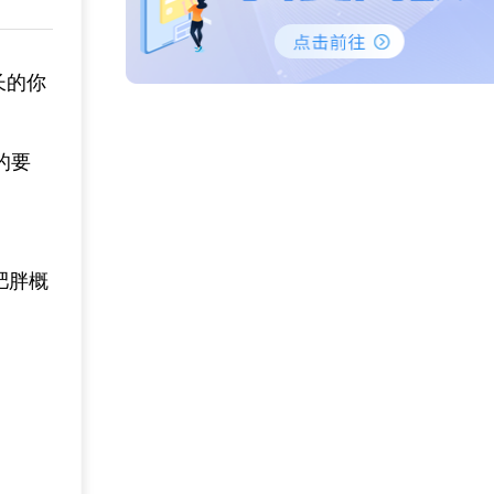
长的你
的要
肥胖概