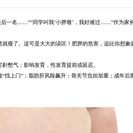
是最后一名……”“同学叫我‘小胖墩’，我好难过……”作为家
然就瘦了。这可是大大的误区！肥胖的危害，远比你想象
打鼾憋气；影响发育，性发育提前或延迟。
能“找上门”；脂肪肝风险飙升；骨关节负担加重；成年后