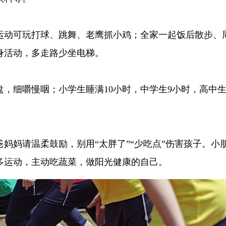
运动可玩打球、跳舞、老鹰抓小鸡；全家一起饭后散步、
身活动，多走路少坐电梯。
，细嚼慢咽；小学生睡满10小时，中学生9小时，高中生
妈妈请温柔鼓励，别用“太胖了”“少吃点”伤害孩子。小
多运动，主动吃蔬菜，做阳光健康的自己。