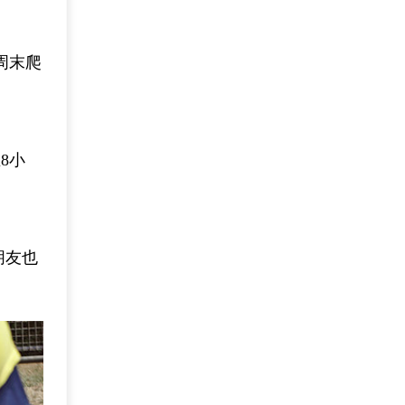
周末爬
8小
朋友也