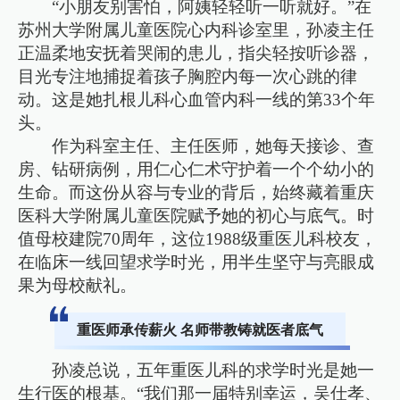
“小朋友别害怕，阿姨轻轻听一听就好。”在
苏州大学附属儿童医院心内科诊室里，孙凌主任
正温柔地安抚着哭闹的患儿，指尖轻按听诊器，
目光专注地捕捉着孩子胸腔内每一次心跳的律
动。这是她扎根儿科心血管内科一线的第33个年
头。
作为科室主任、主任医师，她每天接诊、查
房、钻研病例，用仁心仁术守护着一个个幼小的
生命。而这份从容与专业的背后，始终藏着重庆
医科大学附属儿童医院赋予她的初心与底气。时
值母校建院70周年，这位1988级重医儿科校友，
在临床一线回望求学时光，用半生坚守与亮眼成
果为母校献礼。
重医师承传薪火 名师带教铸就医者底气
孙凌总说，五年重医儿科的求学时光是她一
生行医的根基。“我们那一届特别幸运，吴仕孝、