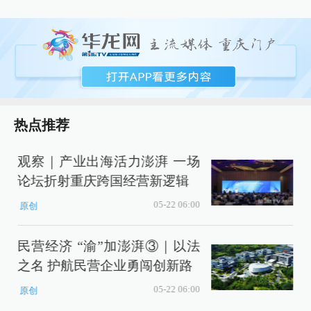
热点推荐
观察｜产业出海活力澎湃 一场
论坛折射重庆跨国经营新逻辑
05-22 06:00
原创
民营经济 “渝”加澎湃③｜以法
之名 护航民营企业勇闯创新路
05-22 06:00
原创