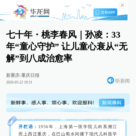
七十年・桃李春风｜孙凌：33
年“童心守护” 让儿童心衰从“无
解”到八成治愈率
新重庆-重庆日报
听新闻
2026-05-22 19:31
开栏语：
1956年，上海第一医学院儿科系溯江
而上西迁重庆，在巴山蜀水间播下现代儿科医学