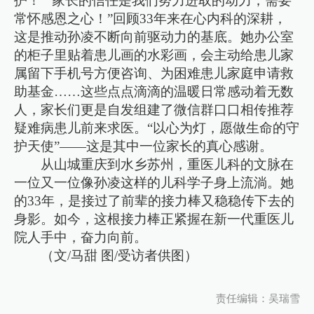
护！”“家长的信任是我们努力进取的动力，需要
常怀感恩之心！”回顾33年来在心内科的深耕，
这是推动孙凌不断向前驱动力的基底。她办公室
的柜子里贴着患儿画的水彩画，会主动给患儿家
属留下手机号方便咨询、为困难患儿家庭申请救
助基金……这些点点滴滴的温暖日常感动着无数
人，家长们更是自发组建了微信群口口相传推荐
疑难病患儿前来求医。“以心为灯，愿做生命的守
护天使”——这是其中一位家长的真心感谢。
从山城重庆到水乡苏州，重医儿科的文脉在
一位又一位像孙凌这样的儿科学子身上流淌。她
的33年，是接过了前辈的接力棒又稳稳传下去的
身影。如今，这根接力棒正紧握在新一代重医儿
院人手中，奋力向前。
（文/马甜 图/受访者供图）
责任编辑：吴瑞雪