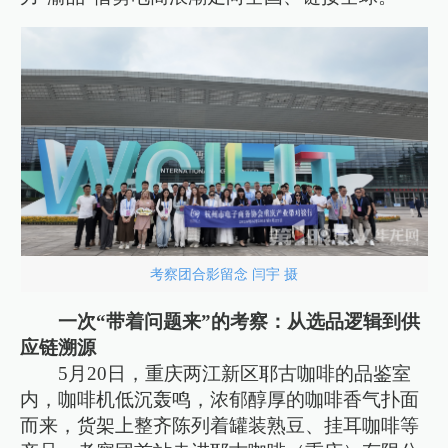
考察团合影留念 闫宇 摄
一次“带着问题来”的考察：从选品逻辑到供
应链溯源
5月20日，重庆两江新区耶古咖啡的品鉴室
内，咖啡机低沉轰鸣，浓郁醇厚的咖啡香气扑面
而来，货架上整齐陈列着罐装熟豆、挂耳咖啡等