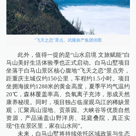
“飞天之恋”景点。武隆旅产集团供图
此外，值得一提的是“山水启境 文旅赋能”白
马山美好生活体验季也正式启动。白马山墅项目
坐落于白马山景区核心腹地“飞天之恋”景点旁，
距重庆主城仅约150公里，车程约1.5小时。项目
坐拥海拔约1288米的黄金高度，夏季平均气温约
20℃，森林覆盖率高、负氧离子充沛，形成天然
康养秘境。同时，项目独占临崖观乌江的稀缺景
观，汇聚高山湿地、贡茶园、大峡谷等优质自然
资源，产品涵盖山野洋房、花庭叠院，真正实
现“住在景区里，家在山水间”。
未来，白马山墅将持续依托区域政策与生态