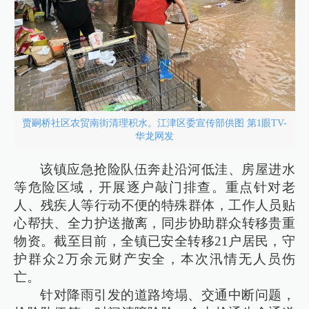
贾嗣桥社区农贸南街清理积水。江津区委宣传部供图 第1眼TV-
华龙网发
该镇应急抢险队伍奔赴沿河低洼、房屋进水
等危险区域，开展逐户敲门排查。重点针对老
人、残疾人等行动不便的特殊群体，工作人员贴
心帮扶、全力护送撤离，同步协助群众转移贵重
物资。截至目前，全镇已安全转移21户居民，守
护群众2万余元财产安全，本次汛情无人员伤
亡。
针对降雨引发的道路垮塌、交通中断问题，