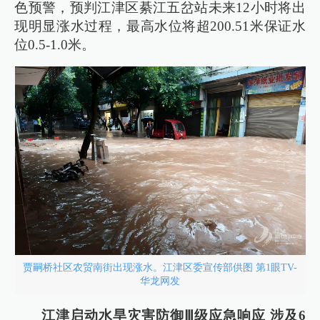
色预警，预判江津区綦江五岔站未来12小时将出
现明显涨水过程，最高水位将超200.51米保证水
位0.5-1.0米。
贾嗣桥社区农贸南街出现涨水。江津区委宣传部供图 第1眼TV-
华龙网发
江津启动水旱灾害防御Ⅲ级应急响应 涉及6