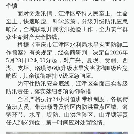
个镇
面对突发汛情，江津区坚持人民至上、生命
至上，快速响应、科学施策，分级升级防汛应急
响应，全域联动开展防汛抢险工作，全力筑牢群
众生命财产安全防线。
根据《重庆市江津区水利局水旱灾害防御工
作预案》有关规定，经会商研判，决定自2026年
5月23日12时00分起，对广兴、夏坝、贾嗣、西
湖、支坪、珞璜等6镇升级水旱灾害防御Ⅲ级应急
响应，其余镇街维持Ⅳ级应急响应。
为守住防汛安全底线，江津区全面压实各级
防汛责任，落实落细各项防御举措。
全区严格执行24小时值班带班制度，各镇街
值班人员、带班领导及辖区内防洪重点区域、薄
弱环节、水库、堤防、山洪危险区、山坪塘等责
任人到岗到位，第一时间应对处置险情。