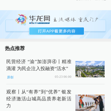
热点推荐
民营经济 “渝”加澎湃④丨精准
8
滴灌 为民企注入投融资“活水”
05-23 06:00
原创
观察丨从“有养”到“优养” 银发
经济激活山城高品质养老新活
力