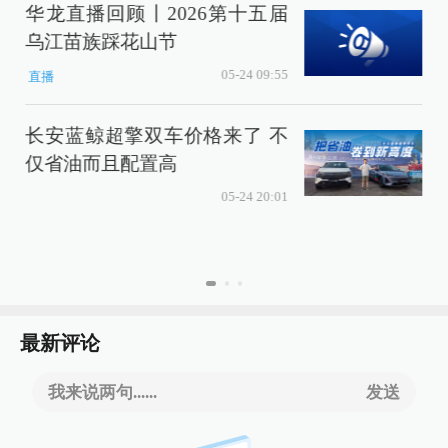
华龙直播回顾丨2026第十五届
乌江苗族踩花山节
时
05-24 09:55
直播
长安蓝鲸超擎双车价格来了 不
仅省油而且配置高
05-24 20:01
最新评论
我来说两句......
发送