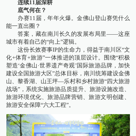
连续11届深耕
底气何在？
办赛11届，年年火爆。金佛山登山赛凭什么
能一直出圈？
答案，藏在南川长久的发展布局里——这座
城市有着自己的“向上”逻辑。
这份长效赛事IP的生命力，得益于南川区“文
化+体育+旅游”一体推进的顶层设计。围绕“积极
塑造‘金佛山·世界遗产奇观’国际旅游品牌，加快
建设全国旅游大区”总体目标，南川统筹建设金佛
山、黎香湖、山王坪—乐村和乡村旅游“四大旅游
战场”，系统实施旅游品质提升、旅游设施改造、
旅游环境优化、旅游品牌营销、旅游文明创建、
旅游安全保障“六大工程”。