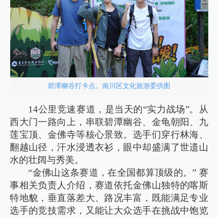
碧潭幽谷打卡点。南川区文化旅游委供图
14公里竞速赛道，是当天的“实力战场”。从
西大门一路向上，串联碧潭幽谷、金龟朝阳、九
莲宝顶、金佛寺等核心景致。选手们穿行林海、
翻越山径，汗水浸透衣衫，眼中却盛满了世遗山
水的壮阔与秀美。
“金佛山这条赛道，在全国都算顶级的。” 赛
事相关负责人介绍，赛道依托金佛山独特的喀斯
特地貌，垂直落差大、路况丰富，既能满足专业
选手的竞技需求，又能让大众选手在挑战中饱览