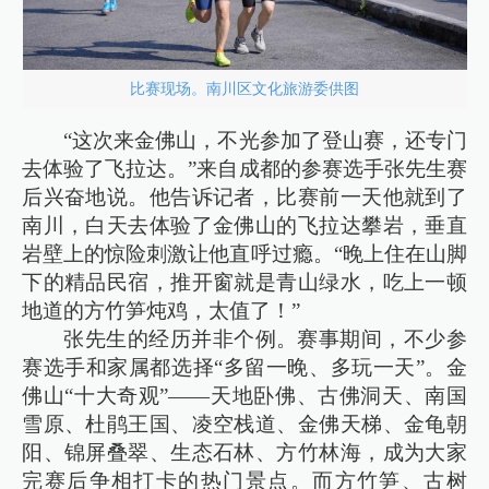
比赛现场。南川区文化旅游委供图
“这次来金佛山，不光参加了登山赛，还专门
去体验了飞拉达。”来自成都的参赛选手张先生赛
后兴奋地说。他告诉记者，比赛前一天他就到了
南川，白天去体验了金佛山的飞拉达攀岩，垂直
岩壁上的惊险刺激让他直呼过瘾。“晚上住在山脚
下的精品民宿，推开窗就是青山绿水，吃上一顿
地道的方竹笋炖鸡，太值了！”
张先生的经历并非个例。赛事期间，不少参
赛选手和家属都选择“多留一晚、多玩一天”。金
佛山“十大奇观”——天地卧佛、古佛洞天、南国
雪原、杜鹃王国、凌空栈道、金佛天梯、金龟朝
阳、锦屏叠翠、生态石林、方竹林海，成为大家
完赛后争相打卡的热门景点。而方竹笋、古树