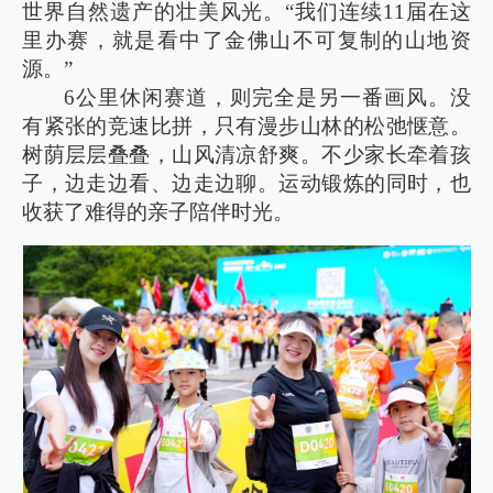
世界自然遗产的壮美风光。“我们连续11届在这
里办赛，就是看中了金佛山不可复制的山地资
源。”
6公里休闲赛道，则完全是另一番画风。没
有紧张的竞速比拼，只有漫步山林的松弛惬意。
树荫层层叠叠，山风清凉舒爽。不少家长牵着孩
子，边走边看、边走边聊。运动锻炼的同时，也
收获了难得的亲子陪伴时光。