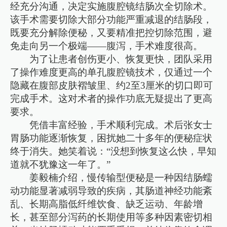
经充分沟通，决定实施腹腔镜结肠次全切除术。
该手术需要切除大部分功能严重减退的结肠段，
既要充分解除便秘，又要精准把控切除范围，避
免走向另一个极端——腹泻，手术难度很高。
为了让患者创伤更小、恢复更快，团队采用
了操作难度更高的单孔腹腔镜技术，仅通过一个
隐藏在腹部皮肤褶皱里、约2至3厘米的切口即可
完成手术。这对术者的操作功底无疑提出了更高
要求。
凭借丰富经验，手术顺利完成。术后张女士
胃肠功能逐渐恢复，困扰她二十多年的便秘症状
终于消失。她笑着说：“没想到恢复这么快，早知
道就不犹豫这一年了。”
姜毅楠介绍，慢传输型便秘是一种因结肠蠕
动功能显著减弱导致的疾病，其肠道神经功能紊
乱、长期高脂低纤维饮食、缺乏运动、年龄增
长，甚至部分泻药的长期使用等多种因素密切相