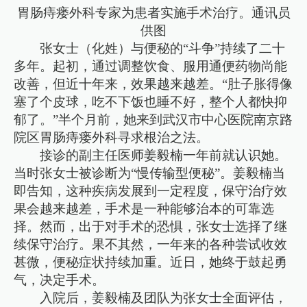
胃肠痔瘘外科专家为患者实施手术治疗。通讯员
供图
张女士（化姓）与便秘的“斗争”持续了二十
多年。起初，通过调整饮食、服用通便药物尚能
改善，但近十年来，效果越来越差。“肚子胀得像
塞了个皮球，吃不下饭也睡不好，整个人都快抑
郁了。”半个月前，她来到武汉市中心医院南京路
院区胃肠痔瘘外科寻求根治之法。
接诊的副主任医师姜毅楠一年前就认识她。
当时张女士被诊断为“慢传输型便秘”。姜毅楠当
即告知，这种疾病发展到一定程度，保守治疗效
果会越来越差，手术是一种能够治本的可靠选
择。然而，出于对手术的恐惧，张女士选择了继
续保守治疗。果不其然，一年来的各种尝试收效
甚微，便秘症状持续加重。近日，她终于鼓起勇
气，决定手术。
入院后，姜毅楠及团队为张女士全面评估，