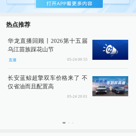
热点推荐
华龙直播回顾丨2026第十五届
乌江苗族踩花山节
时
05-24 09:55
直播
长安蓝鲸超擎双车价格来了 不
仅省油而且配置高
05-24 20:01