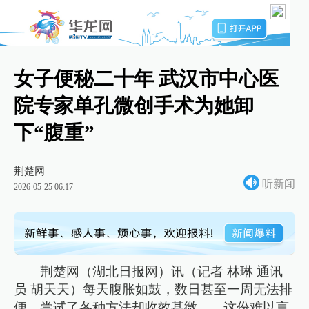
女子便秘二十年 武汉市中心医
院专家单孔微创手术为她卸
下“腹重”
荆楚网
听新闻
2026-05-25 06:17
荆楚网（湖北日报网）讯（记者 林琳 通讯
员 胡天天）每天腹胀如鼓，数日甚至一周无法排
便，尝试了各种方法却收效甚微……这份难以言