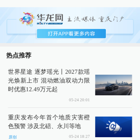
热点推荐
世界星途 逐梦瑶光丨2027款瑶
光焕新上市 混动燃油双动力限
色
时优惠12.49万元起
05-24 20:01
重庆发布今年首个地质灾害橙
色预警 涉及北碚、永川等地
05-24 18:27
原创