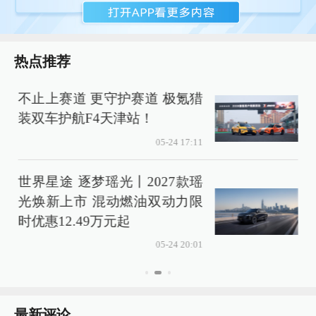
热点推荐
不止上赛道 更守护赛道 极氪猎
装双车护航F4天津站！
05-24 17:11
世界星途 逐梦瑶光丨2027款瑶
光焕新上市 混动燃油双动力限
色
时优惠12.49万元起
05-24 20:01
最新评论