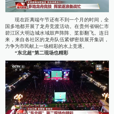
现在距离端午节还有不到一个月的时间，全
国多地都开展了龙舟竞渡活动。在贵州省铜仁市
碧江区大明边城水域鼓声阵阵、桨影翻飞。连日
来，来自各社区的龙舟队伍紧锣密鼓展开集训，
力争为市民献上一场精彩的水上竞逐。
“东北超”第二现场也精彩