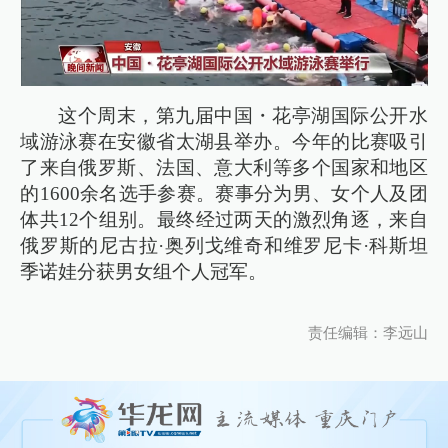
这个周末，第九届中国・花亭湖国际公开水
域游泳赛在安徽省太湖县举办。今年的比赛吸引
了来自俄罗斯、法国、意大利等多个国家和地区
的1600余名选手参赛。赛事分为男、女个人及团
体共12个组别。最终经过两天的激烈角逐，来自
俄罗斯的尼古拉·奥列戈维奇和维罗尼卡·科斯坦
季诺娃分获男女组个人冠军。
责任编辑：李远山