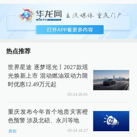
热点推荐
世界星途 逐梦瑶光丨2027款瑶
光焕新上市 混动燃油双动力限
时优惠12.49万元起
05-24 20:01
重庆发布今年首个地质灾害橙
色预警 涉及北碚、永川等地
05-24 18:27
原创