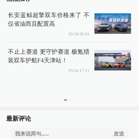
长安蓝鲸超擎双车价格来了 不
仅省油而且配置高
时
05-24 20:01
不止上赛道 更守护赛道 极氪猎
装双车护航F4天津站！
05-24 17:11
最新评论
我来说两句......
发送