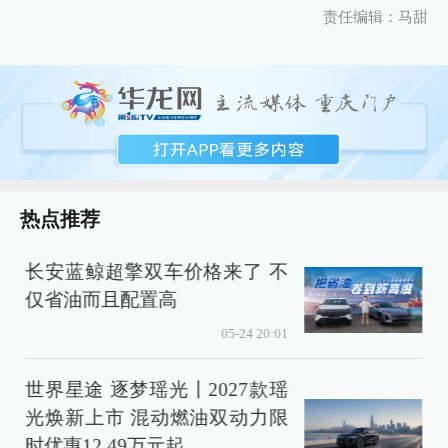
责任编辑：马甜
热点推荐
长安蓝鲸超擎双车价格来了 不
仅省油而且配置高
05-24 20:01
世界星途 逐梦瑶光丨2027款瑶
光焕新上市 混动燃油双动力限
时优惠12.49万元起