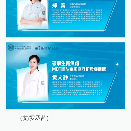
（文/罗丞茜）